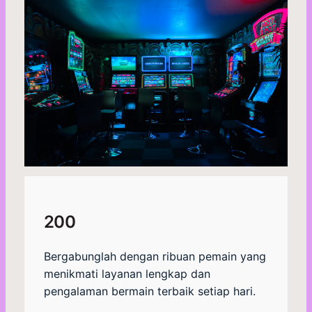
200
Bergabunglah dengan ribuan pemain yang
menikmati layanan lengkap dan
pengalaman bermain terbaik setiap hari.