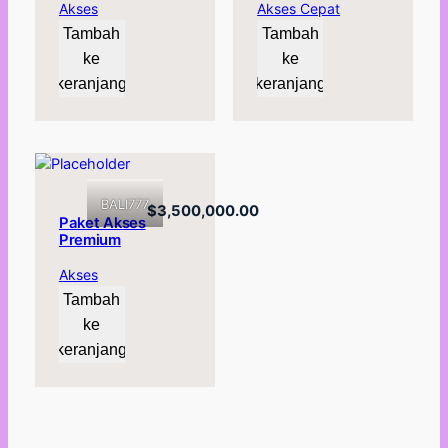
Akses
Akses Cepat
Tambah
Tambah
ke
ke
keranjang
keranjang
BALI777
$
3,500,000.00
Paket Akses
Premium
Akses
Tambah
ke
keranjang