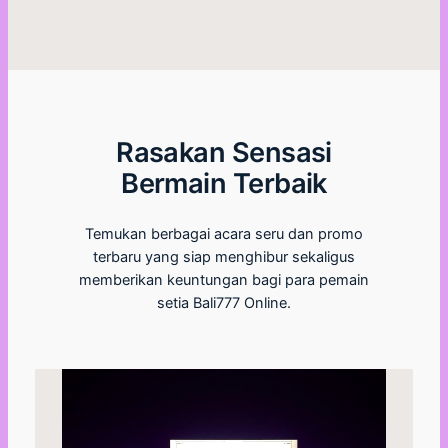
Rasakan Sensasi
Bermain Terbaik
Temukan berbagai acara seru dan promo
terbaru yang siap menghibur sekaligus
memberikan keuntungan bagi para pemain
setia Bali777 Online.