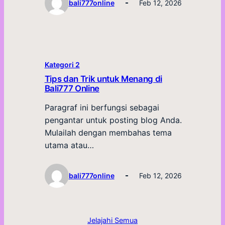
bali777online
Feb 12, 2026
Kategori 2
Tips dan Trik untuk Menang di
Bali777 Online
Paragraf ini berfungsi sebagai
pengantar untuk posting blog Anda.
Mulailah dengan membahas tema
utama atau…
bali777online
Feb 12, 2026
Jelajahi Semua